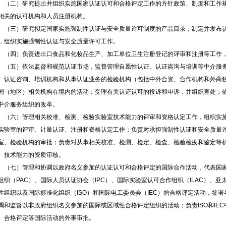
二）研究提出并组织实施国家认证认可和合格评定工作的方针政策、制度和工作规
相关的认可机构和人员注册机构。
三）研究拟定国家实施强制性认证与安全质量许可制度的产品目录，制定并发布认
，组织实施强制性认证与安全质量许可工作。
四）负责进出口食品和化妆品生产、加工单位卫生注册登记的评审和注册等工作，
五）依法监督和规范认证市场，监督管理自愿性认证、认证咨询与培训等中介服务
、认证咨询、培训机构和从事认证业务的检验机构（包括中外合资、合作机构和外商
国（地区）相关机构在境内的活动；受理有关认证认可的投诉和申诉，并组织查处；
中介服务组织的改革。
六）管理相关校准、检测、检验实验室技术能力的评审和资格认定工作，组织实施
实验室的评审、计量认证、注册和资格认定工作；负责对承担强制性认证和安全质量
室、检验机构的审批；负责对从事相关校准、检测、检定、检查、检验检疫和鉴定等
）技术能力的资质审核。
七）管理和协调以政府名义参加的认证认可和合格评定的国际合作活动，代表国家参
组织（PAC）、国际人员认证协会（IPC）、国际实验室认可合作组织（ILAC）、亚
性组织以及国际标准化组织（ISO）和国际电工委员会（IEC）的合格评定活动，签
调和监督以非政府组织名义参加的国际或区域性合格评定组织的活动；负责ISO和IE
、合格评定等国际活动的外事审批。