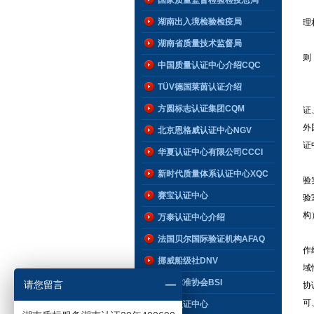
国家质量监督检验检疫总局
（
湖南出入境检验检疫局
理
（
湖南省质量技术监督局
则
中国质量认证中心介绍CQC
（
TÜV德国莱茵认证介绍
（
方圆标志认证集团CQM
证
外
北京恩格威认证中心NGV
证
华夏认证中心有限公司CCCI
（
新时代质量体系认证中心XQC
验
赛宝认证中心
验
构
万泰认证中心介绍
（
法国贝尔国际验证机构AFAQ
作
挪威船级社DNV
域
英国标准协会BSI
请您留言
协
可
世标认证中心