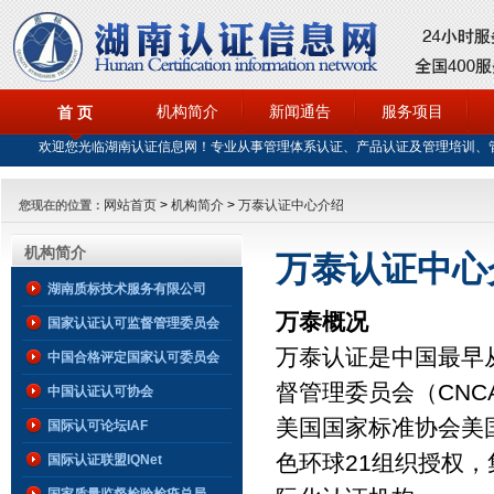
机构简介
新闻通告
服务项目
首 页
欢迎您光临湖南认证信息网！专业从事管理体系认证、产品认证及管理培训、
网站首页
>
机构简介
>
万泰认证中心介绍
您现在的位置：
机构简介
万泰认证中心
湖南质标技术服务有限公司
万泰概况
国家认证认可监督管理委员会
万泰认证是中国最早
CNCA简介
中国合格评定国家认可委员会
督管理委员会（CNC
中国认证认可协会
美国国家标准协会美
国际认可论坛IAF
色环球21组织授权
国际认证联盟IQNet