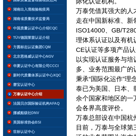
际化认证机构。
国家质量监督检验检疫总局
湖南出入境检验检疫局
万泰凭借其强大的人
湖南省质量技术监督局
走在中国新标准、新领
中国质量认证中心介绍CQC
ISO14000、GB/T
TÜV德国莱茵认证介绍
理体系认证以及有机
方圆标志认证集团CQM
CE认证等多项产品
北京恩格威认证中心NGV
以实现认证服务与培
华夏认证中心有限公司CCCI
多、业务范围最广的
新时代质量体系认证中心XQC
秉承“国际化运作”
赛宝认证中心
泰已为美国、日本、
万泰认证中心介绍
余个国家和地区的一
法国贝尔国际验证机构AFAQ
会各界高度评价。
挪威船级社DNV
万泰总部设在中国杭
英国标准协会BSI
目前，万泰与全球第
世标认证中心