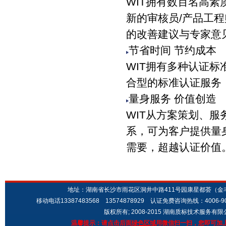
WIT拥有数百名高
新的审核员/产品工
的改善建议与专家意
节省时间 节约成本
WIT拥有多种认证
合型的标准认证服务
量身服务 价值创造
WIT从方案策划、服
系，可为客户提供量
需要，超越认证价
地址：湖南省长沙市雨花区洞井中路411号园康星都荟（金丰城市广场
移动电话13387483568 13574878929 认证免费咨询热线：4006-9
版权所有; 2008-2015 湖南质标技术服务有
温馨提示：请点击后面
绿色区域
用微信扫一扫，您即可加