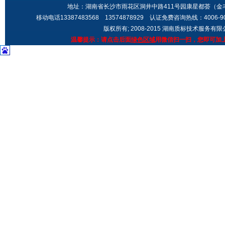
地址：湖南省长沙市雨花区洞井中路411号园康星都荟（金丰城市广场
移动电话13387483568 13574878929 认证免费咨询热线：4006-9
版权所有; 2008-2015 湖南质标技术服务有
温馨提示：请点击后面
绿色区域
用微信扫一扫，您即可加