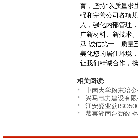
育，坚持"以质量求
强和完善公司各项
入，强化内部管理
广新材料、新技术、
承“诚信第一、质量
美化您的居住环境
让我们精诚合作，
相关阅读:
中南大学粉末冶金研
兴马电力建设有限公
ISO14001:20
江安瓷业获ISO5
环境管理体系认证、
系认证
恭喜湖南台劲数控机
管理体系、ISO45