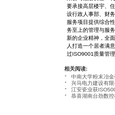
要承接高层楼宇、
设行政人事部、财
服务项目提供综合
务至上的管理与服
新的企业精神，全
人打造一个居者满意
过ISO9001质量管
相关阅读:
中南大学粉末冶金研
兴马电力建设有限公
ISO14001:20
江安瓷业获ISO5
环境管理体系认证、
系认证
恭喜湖南台劲数控机
管理体系、ISO45