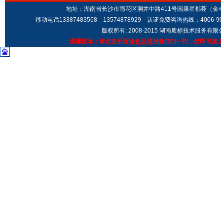
地址：湖南省长沙市雨花区洞井中路411号园康星都荟（金丰城市广场
移动电话13387483568 13574878929 认证免费咨询热线：4006-9
版权所有; 2008-2015 湖南质标技术服务有
温馨提示：请点击后面
绿色区域
用微信扫一扫，您即可加