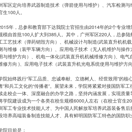
州军区定向培养武器制造技术（弹箭使用与维护）、汽车检测与
官生100人。
2015年，总参和教育部下达我院士官招生由2014年的2个专业增
规模由首批100人扩大到385人。其中，广州军区220人，总参
工工艺技术（弹药销毁方向）、机械设计与制造(武装直升机机载
测与维修（装甲车辆方向）、应用电子技术（无人机维护与操作
用与维护方向）、机电一体化(武装直升机机械维修方向 )、电气
维修方向 )、应用电子技术（武装直升机光电系统使用与维护方
学院始终践行“军工品质、忠诚奉献、立德树人、经世致用”的核
者”和兵工文化的“传播者”。展望未来，学院将紧紧对接国防军
续走校企一体、深度融合的办学之路，坚持内涵发展，实现质量
将学院建设成为一个各类在校生规模6000人左右（在校士官生2
训军工专业技术技能人才、为中国人民解放军培养武器装备售后
设培养高端装备制造技能人才、具有鲜明国防军工特色的国防职
学院目前是：