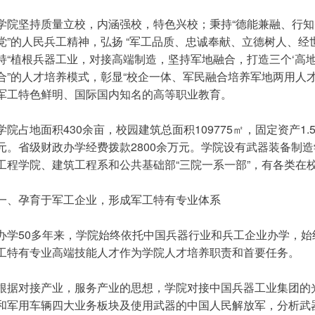
学院坚持质量立校，内涵强校，特色兴校；秉持“德能兼融、行知
党”的人民兵工精神，弘扬 “军工品质、忠诚奉献、立德树人、经
持“植根兵器工业，对接高端制造，坚持军地融合，打造三个‘高地
合”的人才培养模式，彰显“校企一体、军民融合培养军地两用人
军工特色鲜明、国际国内知名的高等职业教育。
学院占地面积430余亩，校园建筑总面积109775㎡，固定资产1.5
元。省级财政办学经费拨款2800余万元。学院设有武器装备制
工程学院、建筑工程系和公共基础部“三院一系一部”，有各类在校
一、孕育于军工企业，形成军工特有专业体系
办学50多年来，学院始终依托中国兵器行业和兵工企业办学，
工特有专业高端技能人才作为学院人才培养职责和首要任务。
根据对接产业，服务产业的思想，学院对接中国兵器工业集团的
和军用车辆四大业务板块及使用武器的中国人民解放军，分析武器