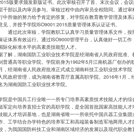
2015版要求颁发新版证书。此次审核召开了首、末次会议，会
层干部以及内审员参与。审核过程中由内审员全程陪同。通过审
行中所做的努力给予肯定的答复，对学院在教育教学管理及体系
意见，并授予学院ISO9001:2015质量管理体系认证证书。
        通过此次审核，学院教职工认真学习质量管理体系文件
保证体系有效运行。通过ISO9000管理平台，认真做好一切工
国际化标准水平的高素质技能型人才。
据了解，湖南国防工业职业技术学院是经湖南省人民政府批准、
制普通高等职业学院。学院前身为1962年5月江南机器厂创办的职
月，经湖南省人民政府批准正式成立湖南科技工业职业技术学院；
人民政府管理，成为湖南省教育厅直属高职学院。2016年1月
名为湖南国防工业职业技术学院。
学院是中国兵工行业唯一一所专门培养高素质技术技能人才的综
陆军定向培养直招士官的高职学院，是全国首批国家高技能人才
技能人才培训基地，也是湖南省唯一一所依托中国兵器工业集团
作、工学结合办学特色的培养军工和高端装备制造军地两用人才
校，为我国国防科技工业和湖南区域经济的发展以及现代职业教