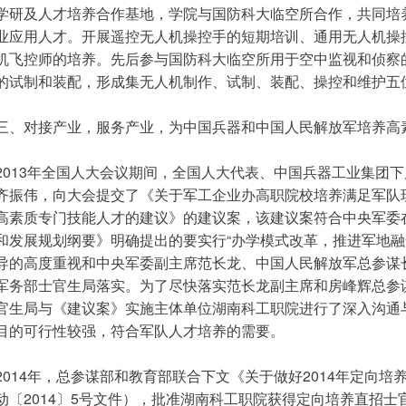
学研及人才培养合作基地，学院与国防科大临空所合作，共同培
业应用人才。开展遥控无人机操控手的短期培训、通用无人机操
机飞控师的培养。先后参与国防科大临空所用于空中监视和侦察
的试制和装配，形成集无人机制作、试制、装配、操控和维护五
三、对接产业，服务产业，为中国兵器和中国人民解放军培养高
2013年全国人大会议期间，全国人大代表、中国兵器工业集团
齐振伟，向大会提交了《关于军工企业办高职院校培养满足军队
高素质专门技能人才的建议》的建议案，该建议案符合中央军委在
和发展规划纲要》明确提出的要实行“办学模式改革，推进军地融
导的高度重视和中央军委副主席范长龙、中国人民解放军总参谋
军务部士官生局落实。为了尽快落实范长龙副主席和房峰辉总参
官生局与《建议案》实施主体单位湖南科工职院进行了深入沟通
目的可行性较强，符合军队人才培养的需要。
2014年，总参谋部和教育部联合下文《关于做好2014年定向
动〔2014〕5号文件），批准湖南科工职院获得定向培养直招士官