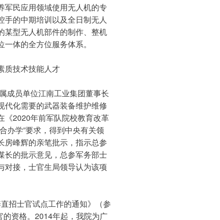
养军民应用领域使用无人机的专
控手的中期培训以及全日制无人
的某型无人机部件的制作、整机
位一体的全方位服务体系。
素质技术技能人才
下属成员单位江南工业集团董事长
现代化需要的武器装备维护维修
《2020年前军队院校教育改革
合办学”要求，得到中央有关领
长房峰辉的亲笔批示，指示总参
谋长的批示意见，总参军务部士
与对接，士官生局领导认为该项
培养直招士官试点工作的通知》（参
的资格。2014年起，我院为广