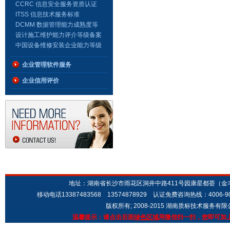
级
CCRC 信息安全服务资质认证
证书
ITSS 信息技术服务标准
DCMM 数据管理能力成熟度等
级证书
设计施工维护能力评介等级备案
证书（安防证书）
中国设备维修安装企业能力等级
证书
企业管理软件服务
企业信用评价
地址：湖南省长沙市雨花区洞井中路411号园康星都荟（金丰城市广场
移动电话13387483568 13574878929 认证免费咨询热线：4006-9
版权所有; 2008-2015 湖南质标技术服务有
温馨提示：请点击后面
绿色区域
用微信扫一扫，您即可加